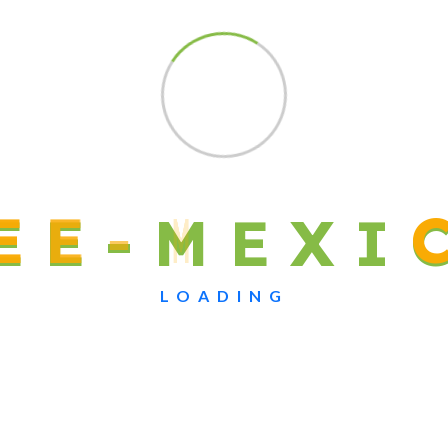
E
E
-
M
E
X
I
LOADING