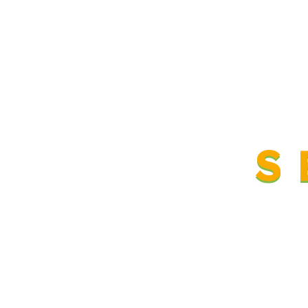
¡Soluciones
Energéticas,
objetivo que nos
S
une!
Más información
+52 81.1958.5890